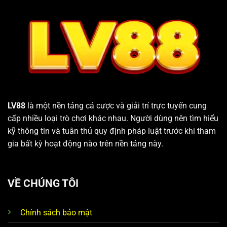
LV88
là một nền tảng cá cược và giải trí trực tuyến cung
cấp nhiều loại trò chơi khác nhau. Người dùng nên tìm hiểu
kỹ thông tin và tuân thủ quy định pháp luật trước khi tham
gia bất kỳ hoạt động nào trên nền tảng này.
VỀ CHÚNG TÔI
Chính sách bảo mật